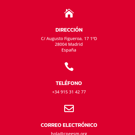

DIRECCIÓN
C/ Augusto Figueroa, 17 1ºD
28004 Madrid
España

TELÉFONO
+34 915 31 42 77

CORREO ELECTRÓNICO
hola@cpeesm.org