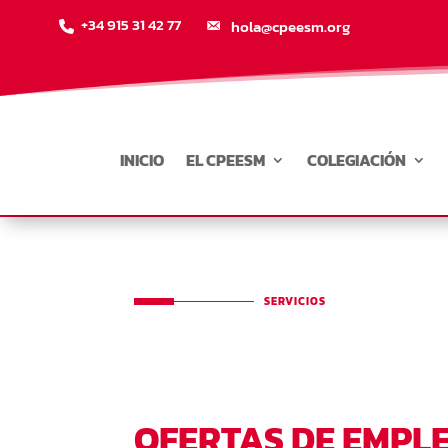
+34 915 31 42 77
hola@cpeesm.org
INICIO
EL CPEESM
COLEGIACIÓN
SERVICIOS
OFERTAS DE EMPL