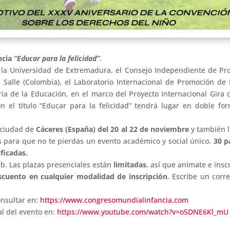
ncia
“Educar para la felicidad”
.
la Universidad de Extremadura, el Consejo Independiente de Prot
La Salle (Colombia), el Laboratorio Internacional de Promoción de 
ia de la Educación, en el marco del Proyecto Internacional Gira 
 el título “Educar para la felicidad” tendrá lugar en doble fo
 ciudad de
Cáceres (España) del 20 al 22 de noviembre
y también 
es para que no te pierdas un evento académico y social único.
30 p
ficadas.
eb. Las plazas presenciales están
limitadas
, así que anímate e insc
scuento en cualquier modalidad de inscripción
. Escribe un corr
onsultar en:
https://www.
congresomundialinfancia.com
al del evento en:
https://www.youtube.com/
watch?v=o5DNE6Kl_mU