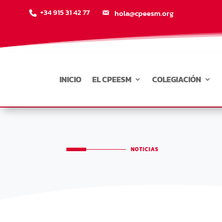
+34 915 31 42 77
hola@cpeesm.org
INICIO
EL CPEESM
COLEGIACIÓN
NOTICIAS