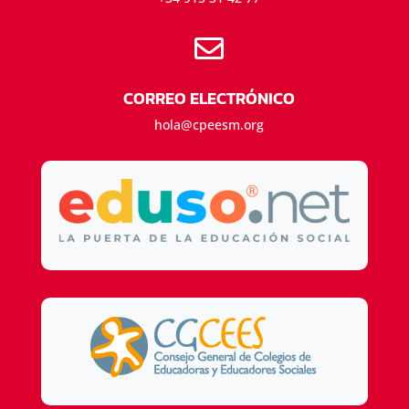

CORREO ELECTRÓNICO
hola@cpeesm.org