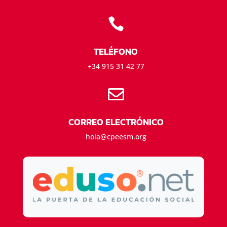

TELÉFONO
+34 915 31 42 77

CORREO ELECTRÓNICO
hola@cpeesm.org