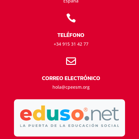
España

TELÉFONO
+34 915 31 42 77

CORREO ELECTRÓNICO
hola@cpeesm.org