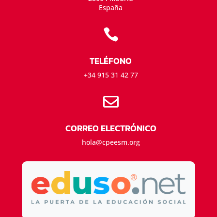
España

TELÉFONO
+34 915 31 42 77

CORREO ELECTRÓNICO
hola@cpeesm.org