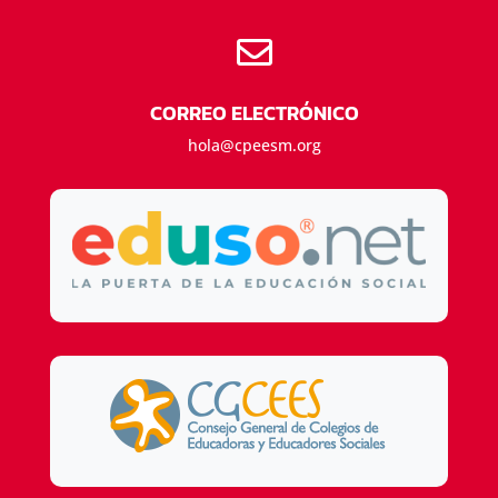

CORREO ELECTRÓNICO
hola@cpeesm.org