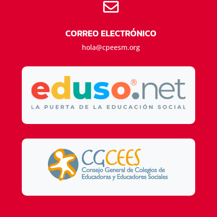

CORREO ELECTRÓNICO
hola@cpeesm.org