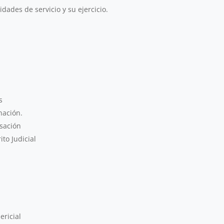
idades de servicio y su ejercicio.
s
nación.
usación
to Judicial
ericial