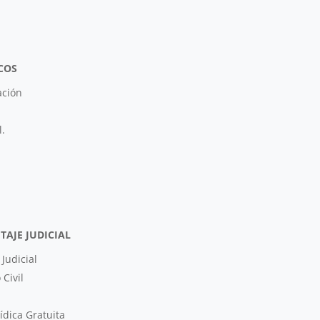
COS
ación
l.
TAJE JUDICIAL
 Judicial
 Civil
ídica Gratuita