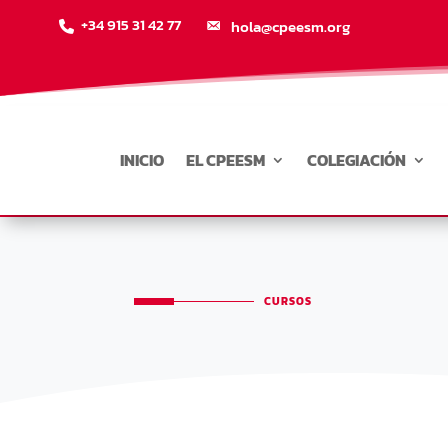
+34 915 31 42 77
hola@cpeesm.org
INICIO
EL CPEESM
COLEGIACIÓN
CURSOS