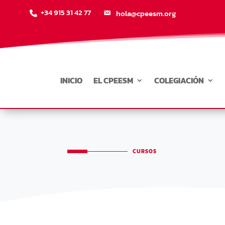
+34 915 31 42 77
hola@cpeesm.org
INICIO
EL CPEESM
COLEGIACIÓN
CURSOS