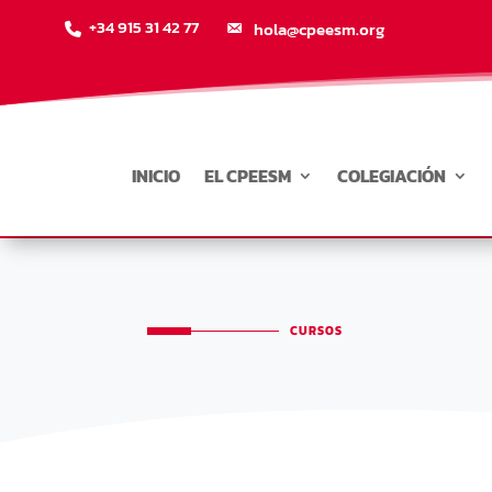
+34 915 31 42 77
hola@cpeesm.org
INICIO
EL CPEESM
COLEGIACIÓN
CURSOS