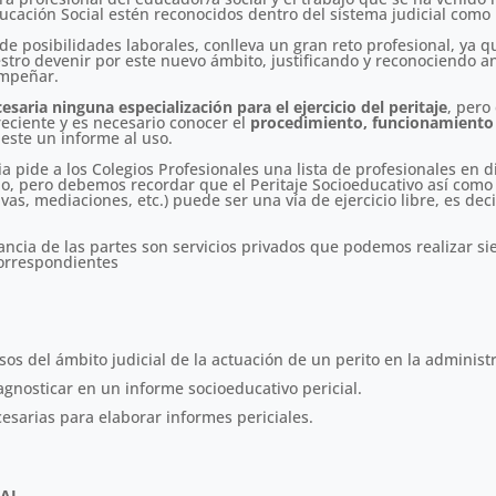
ucación Social estén reconocidos dentro del sistema judicial como 
de posibilidades laborales, conlleva un gran reto profesional, ya
tro devenir por este nuevo ámbito, justificando y reconociendo ante
empeñar.
esaria ninguna especialización para el ejercicio del peritaje
, pero
reciente y es necesario conocer el
procedimiento, funcionamiento d
 este un informe al uso.
a pide a los Colegios Profesionales una lista de profesionales en d
icio, pero debemos recordar que el Peritaje Socioeducativo así com
s, mediaciones, etc.) puede ser una vía de ejercicio libre, es dec
tancia de las partes son servicios privados que podemos realizar 
correspondientes
os del ámbito judicial de la actuación de un perito en la administr
gnosticar en un informe socioeducativo pericial.
esarias para elaborar informes periciales.
UAL