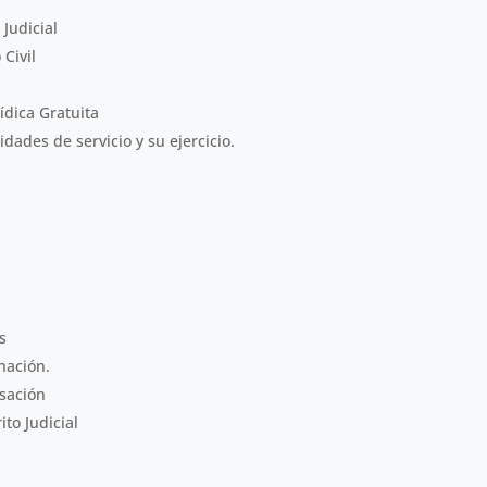
 Judicial
 Civil
ídica Gratuita
idades de servicio y su ejercicio.
s
nación.
usación
to Judicial