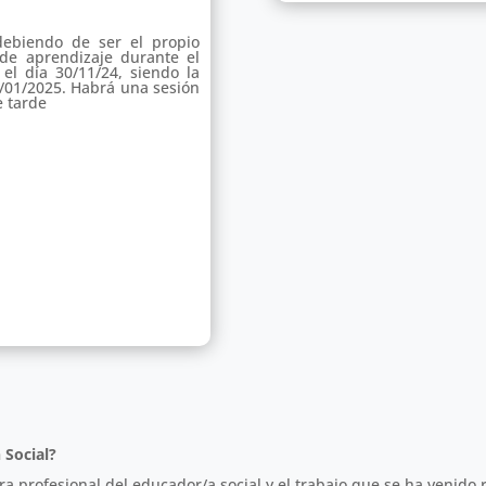
debiendo de ser el propio
de aprendizaje durante el
 el día 30/11/24, siendo la
30/01/2025. Habrá una sesión
e tarde
 Social?
ura profesional del educador/a social y el trabajo que se ha venido