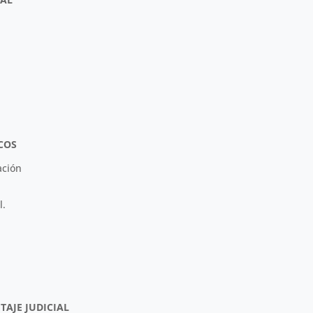
COS
ación
l.
TAJE JUDICIAL