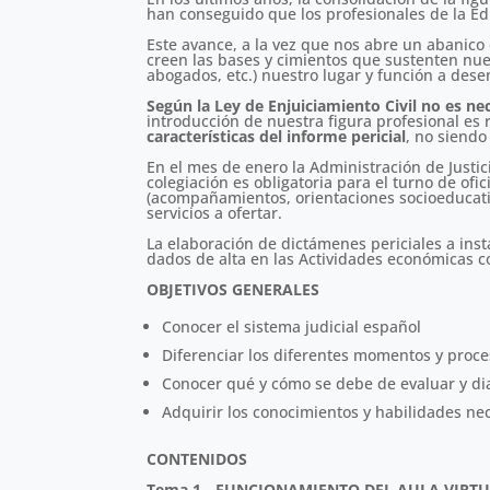
han conseguido que los profesionales de la Ed
Este avance, a la vez que nos abre un abanico 
creen las bases y cimientos que sustenten nues
abogados, etc.) nuestro lugar y función a des
Según la Ley de Enjuiciamiento Civil no es nec
introducción de nuestra figura profesional es 
características del informe pericial
, no siendo
En el mes de enero la Administración de Justici
colegiación es obligatoria para el turno de of
(acompañamientos, orientaciones socioeducativa
servicios a ofertar.
La elaboración de dictámenes periciales a ins
dados de alta en las Actividades económicas 
OBJETIVOS GENERALES
Conocer el sistema judicial español
Diferenciar los diferentes momentos y proces
Conocer qué y cómo se debe de evaluar y dia
Adquirir los conocimientos y habilidades nec
CONTENIDOS
Tema 1.- FUNCIONAMIENTO DEL AULA VIRT