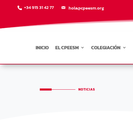
+34 915 31 42 77
hola@cpeesm.org
INICIO
EL CPEESM
COLEGIACIÓN
NOTICIAS