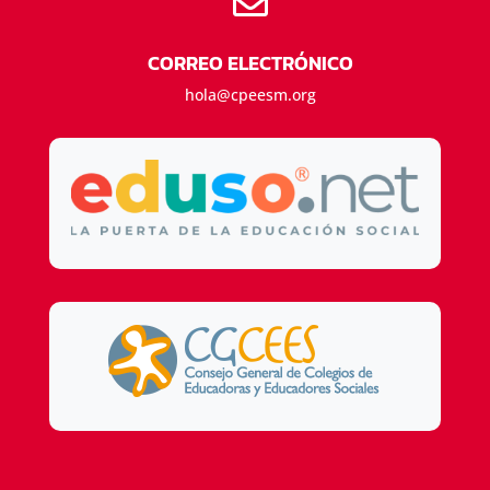

CORREO ELECTRÓNICO
hola@cpeesm.org