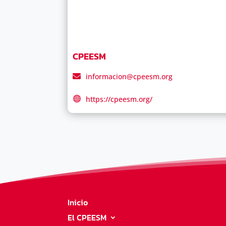
CPEESM
informacion@cpeesm.org
https://cpeesm.org/
Inicio
El CPEESM