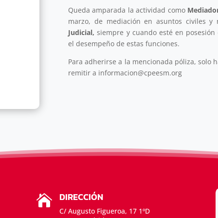
Queda amparada la actividad como
Mediado
marzo, de mediación en asuntos civiles y 
Judicial,
siempre y cuando esté en posesión de
el desempeño de estas funciones.
Para adherirse a la mencionada póliza, solo 
remitir a informacion@cpeesm.org
DIRECCIÓN

C/ Augusto Figueroa, 17 1ºD