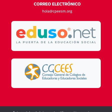
CORREO ELECTRÓNICO
hola@cpeesm.org
Design by
DSMG