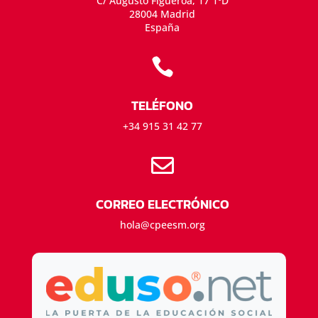
C/ Augusto Figueroa, 17 1ºD
28004 Madrid
España

TELÉFONO
+34 915 31 42 77

CORREO ELECTRÓNICO
hola@cpeesm.org