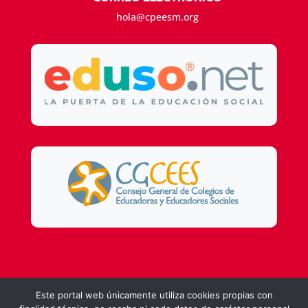
hola@cpeesm.org
Design by
DSMG
Este portal web únicamente utiliza cookies propias con