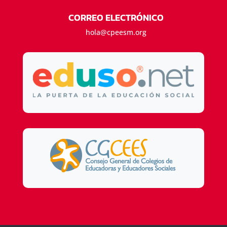
CORREO ELECTRÓNICO
hola@cpeesm.org