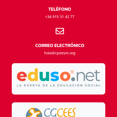
TELÉFONO
+34 915 31 42 77

CORREO ELECTRÓNICO
hola@cpeesm.org