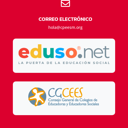

CORREO ELECTRÓNICO
hola@cpeesm.org