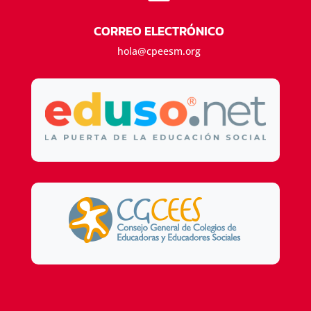
CORREO ELECTRÓNICO
hola@cpeesm.org