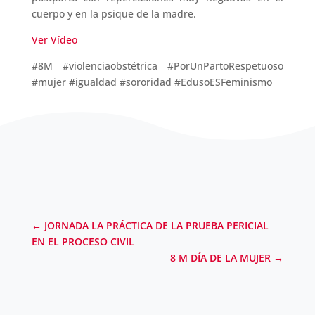
cuerpo y en la psique de la madre.
Ver Vídeo
#8M #violenciaobstétrica #PorUnPartoRespetuoso
#mujer #igualdad #sororidad #EdusoESFeminismo
←
JORNADA LA PRÁCTICA DE LA PRUEBA PERICIAL
EN EL PROCESO CIVIL
8 M DÍA DE LA MUJER
→