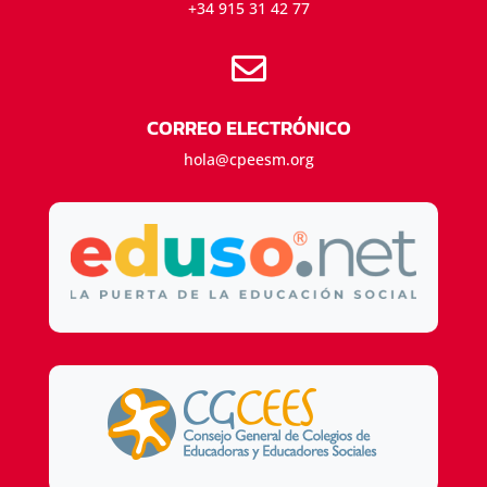
+34 915 31 42 77

CORREO ELECTRÓNICO
hola@cpeesm.org