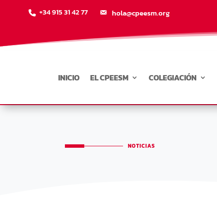
+34 915 31 42 77
hola@cpeesm.org
INICIO
EL CPEESM
COLEGIACIÓN
NOTICIAS