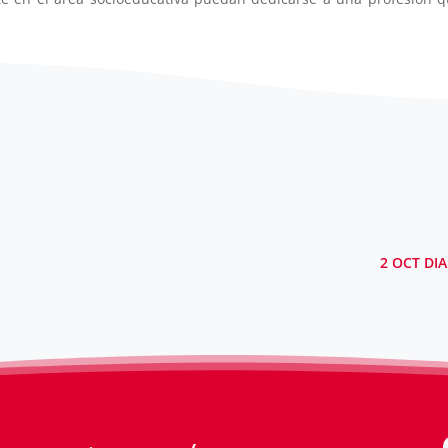
.
2 OCT DI