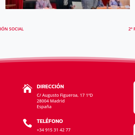
IÓN SOCIAL
2º
DIRECCIÓN

C/ Augusto Figueroa, 17 1ºD
28004 Madrid
España
TELÉFONO

+34 915 31 42 77