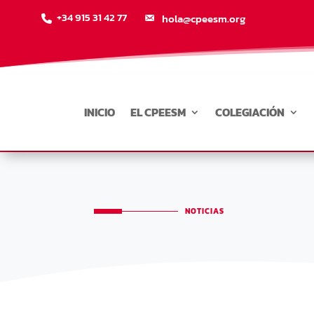
+34 915 31 42 77
hola@cpeesm.org
INICIO
EL CPEESM
COLEGIACIÓN
NOTICIAS